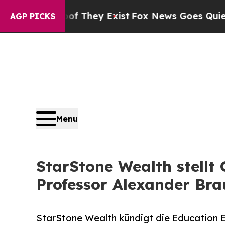
 no Proof They Exist
Fox News Goes Quiet as 'Mag
AGP PICKS
Menu
StarStone Wealth stellt
Professor Alexander Bra
StarStone Wealth kündigt die Education E