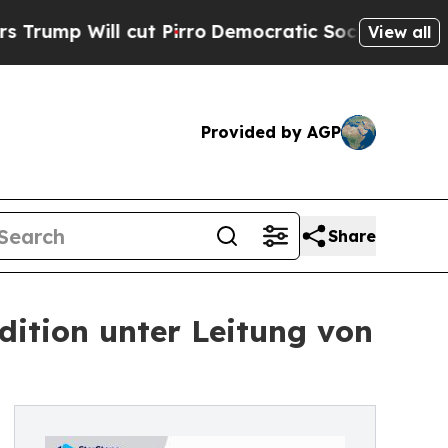
Will cut Pirro
Democratic Socialists of America
View all
Provided by AGP
Share
dition unter Leitung von