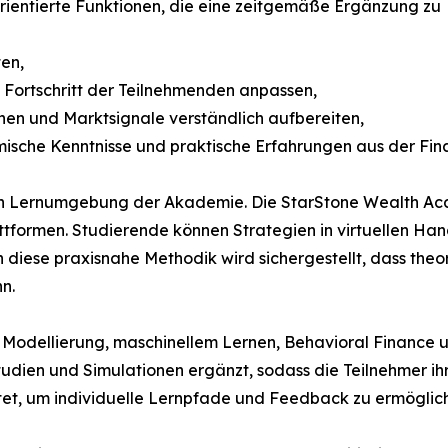
rientierte Funktionen, die eine zeitgemäße Ergänzung zu
en,
n Fortschritt der Teilnehmenden anpassen,
en und Marktsignale verständlich aufbereiten,
mische Kenntnisse und praktische Erfahrungen aus der Fi
en Lernumgebung der Akademie. Die StarStone Wealth Aca
ttformen. Studierende können Strategien in virtuellen H
h diese praxisnahe Methodik wird sichergestellt, dass theo
n.
Modellierung, maschinellem Lernen, Behavioral Finance un
tudien und Simulationen ergänzt, sodass die Teilnehmer i
rtet, um individuelle Lernpfade und Feedback zu ermöglic